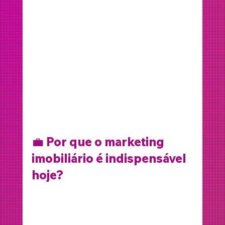
Você pode ter os melhores imóveis do 
mercado, mas se não souber divulgá-los 
da maneira certa, as vendas 
simplesmente não acontecem. O 
marketing imobiliário é o elo entre o 
produto e o cliente certo — e com a 
estratégia certa, o resultado é sucesso.
💼 
Por que o marketing 
imobiliário é indispensável 
hoje?
Com o aumento da competitividade e o 
comportamento digital do consumidor, 
não basta apenas publicar fotos e 