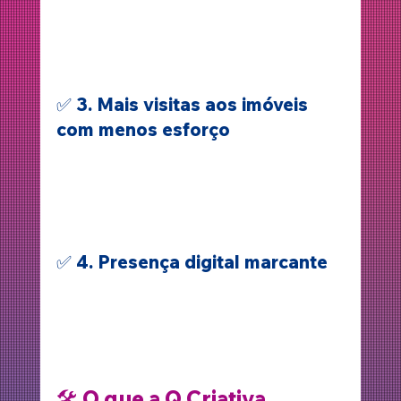
A sua imobiliária ou perfil de corretor 
passa a ser visto como referência, 
aumentando a confiança do público.
✅ 3. Mais visitas aos imóveis 
com menos esforço
Com fotos profissionais, vídeos e tours 
virtuais, você economiza tempo e 
encanta o cliente antes mesmo da visita 
física.
✅ 4. Presença digital marcante
Sua marca presente nas redes, Google, 
site e até nos anúncios pagos — tudo 
alinhado visualmente com uma 
identidade forte.
🛠️ 
O que a Q Criativa 