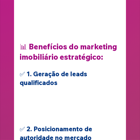
contatos. É preciso ter uma 
estratégia 
completa
 de presença digital, que 
envolva anúncios, redes sociais, sites 
atrativos e comunicação visual 
profissional.
📊 
Benefícios do marketing 
imobiliário estratégico:
✅ 1. Geração de leads 
qualificados
Trabalhamos com campanhas 
segmentadas que atraem quem 
realmente está pronto para comprar ou 
alugar.
✅ 2. Posicionamento de 
autoridade no mercado