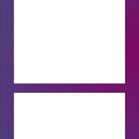
🏠 
Quer atrair mais clientes e aumentar 
suas vendas? 
Solicite uma proposta 
personalizada de marketing imobiliário 
com a Q Criativa.
Marketing Imobiliário
Comentários
Escreva um comentário