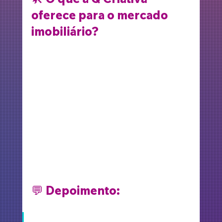
oferece para o mercado 
imobiliário?
Criação de identidade visual para 
corretores e imobiliárias
Desenvolvimento de sites com 
catálogos de imóveis integrados
Gestão de redes sociais com foco 
em relacionamento e conversão
Campanhas de tráfego pago no 
Google e Instagram
Consultoria de posicionamento e 
conteúdo estratégico
💬 
Depoimento:
“Depois que contratamos a Q 