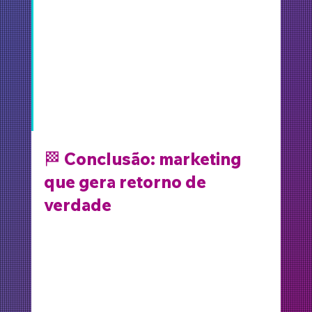
Criativa, o número de contatos 
qualificados aumentou muito. 
Hoje somos vistos como uma 
imobiliária moderna e 
profissional.”— Cliente do setor 
imobiliário
🏁 
Conclusão: marketing 
que gera retorno de 
verdade
Não existe venda sem conexão. E o 
marketing imobiliário é a ponte entre 
você e seus futuros clientes. Com a Q 
Criativa, você tem uma agência parceira 
que entende o mercado e entrega 
resultados.